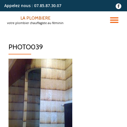
Appelez nous :
07.85.87.30.07
fa-
faceb
Aller
LA PLOMBIERE
au
DÉ
votre plombier chauffagiste au féminin
contenu
LA
PHOTO039
NA