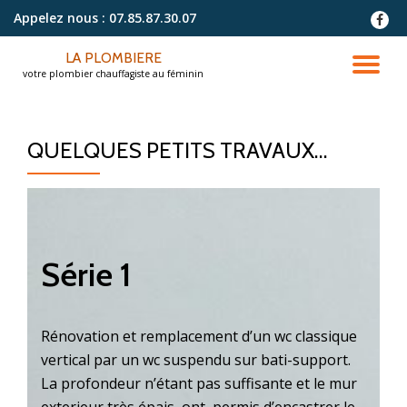
Appelez nous :
07.85.87.30.07
fa-
faceb
Aller
LA PLOMBIERE
au
DÉ
votre plombier chauffagiste au féminin
contenu
LA
QUELQUES PETITS TRAVAUX…
NA
Série 1
Rénovation et remplacement d’un wc classique
vertical par un wc suspendu sur bati-support.
La profondeur n’étant pas suffisante et le mur