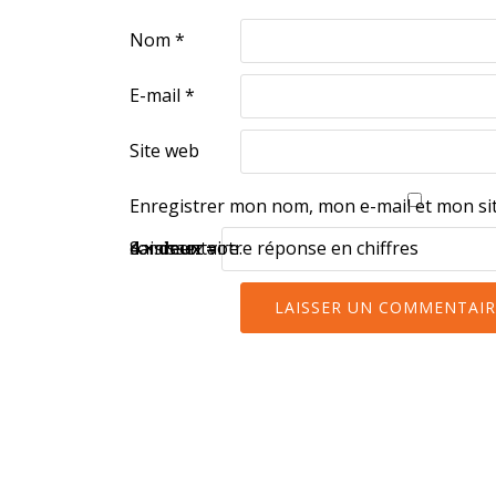
Nom
*
E-mail
*
Site web
Enregistrer mon nom, mon e-mail et mon si
commentaire.
Saisissez votre réponse en chiffres
4 × deux =