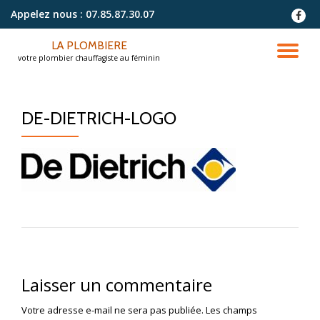
Appelez nous :
07.85.87.30.07
fa-
faceb
Aller
LA PLOMBIERE
au
DÉ
votre plombier chauffagiste au féminin
contenu
LA
DE-DIETRICH-LOGO
NA
Laisser un commentaire
Votre adresse e-mail ne sera pas publiée.
Les champs